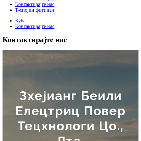
Контактирајте нас
Т-спојни фитинзи
Кућа
Контактирајте нас
Контактирајте нас
Зхејианг Беили
Елецтриц Повер
Тецхнологи Цо.,
Лтд.