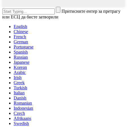
Притисните ентер за претрагу
или ЕСЦ да бисте затворили
English
Chinese
French
German
Portuguese
Spanish
Russian
Japanese
Korean
Arabic
Irish
Greek
Turkish
Italian
Danish
Romanian
Indonesian
Czech
Afrikaans
Swedish