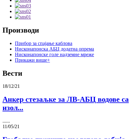
Производи
Прибор за спајање каблова
Нисконапонска АБЦ додатна опрема
Нисконапонске голе надземне мреже
Прикажи више+
Вести
18/12/21
Анкер стезаљке за ЛВ-АБЦ водове са
изол...
......
11/05/21