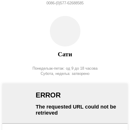
0086-(0)577-62688585
Сати
Понедељак-петак: од 9 до 18 часова
Субота, недеља: затворено