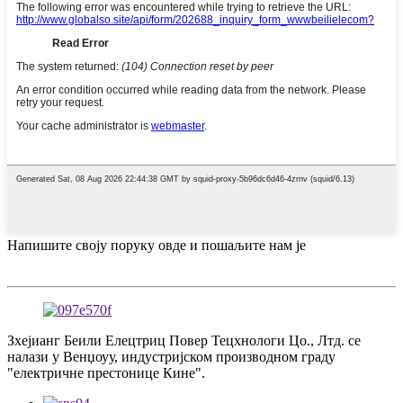
Напишите своју поруку овде и пошаљите нам је
Зхејианг Беили Елецтриц Повер Тецхнологи Цо., Лтд. се
налази у Венџоуу, индустријском производном граду
"електричне престонице Кине".