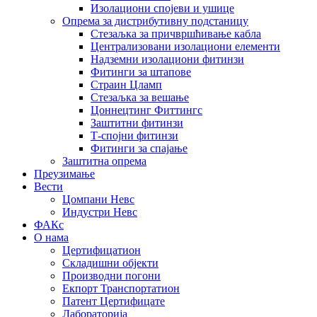
Изолациони спојеви и ушице
Опрема за дистрибутивну подстаницу
Стезаљка за причвршћивање кабла
Централизовани изолациони елементи
Надземни изолациони фитинзи
Фитинги за штапове
Страин Цламп
Стезаљка за вешање
Цоннецтинг Фиттингс
Заштитни фитинзи
Т-спојни фитинзи
Фитинги за спајање
Заштитна опрема
Преузимање
Вести
Цомпани Невс
Индустри Невс
ФАКс
О нама
Цертифицатион
Складишни објекти
Производни погони
Екпорт Транспортатион
Патент Цертифицате
Лабораторија