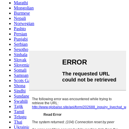
Marathi
Mongolian
Burmese
Nepali
Norwegian
Pashto
Persian
Punjabi
Serbian
Sesotho
Sinhala
Slovak
Slovenian
Somali
Samoan
Scots Gaelic
Shona
Sindhi
Sundanese
Swahili
Tajik
Tamil
Telugu
Thai
Ukrainian