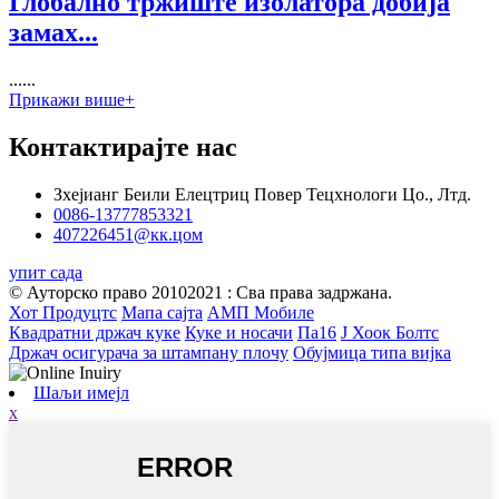
Глобално тржиште изолатора добија
замах...
......
Прикажи више+
Контактирајте нас
Зхејианг Беили Елецтриц Повер Тецхнологи Цо., Лтд.
0086-13777853321
407226451@кк.цом
упит сада
© Ауторско право 20102021 : Сва права задржана.
Хот Продуцтс
Мапа сајта
АМП Мобиле
Квадратни држач куке
Куке и носачи
Па16
Ј Хоок Болтс
Држач осигурача за штампану плочу
Обујмица типа вијка
Шаљи имејл
x