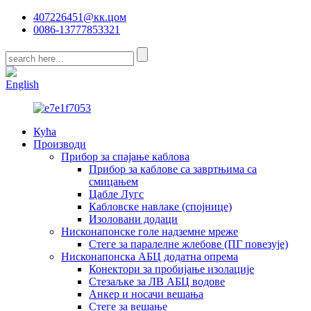
407226451@кк.цом
0086-13777853321
CN
English
Кућа
Производи
Прибор за спајање каблова
Прибор за каблове са завртњима са
смицањем
Цабле Лугс
Кабловске навлаке (спојнице)
Изоловани додаци
Нисконапонске голе надземне мреже
Стеге за паралелне жлебове (ПГ повезује)
Нисконапонска АБЦ додатна опрема
Конектори за пробијање изолације
Стезаљке за ЛВ АБЦ водове
Анкер и носачи вешања
Стеге за вешање