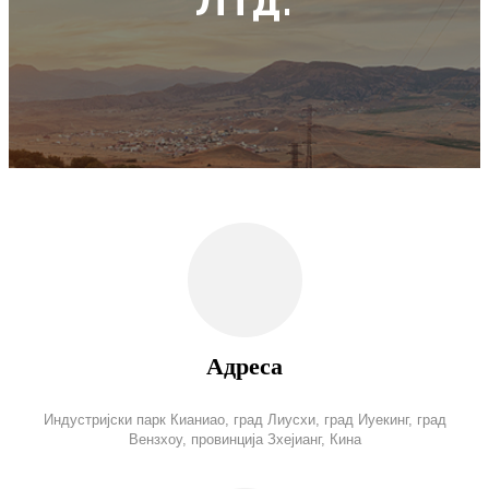
Адреса
Индустријски парк Кианиао, град Лиусхи, град Иуекинг, град
Вензхоу, провинција Зхејианг, Кина