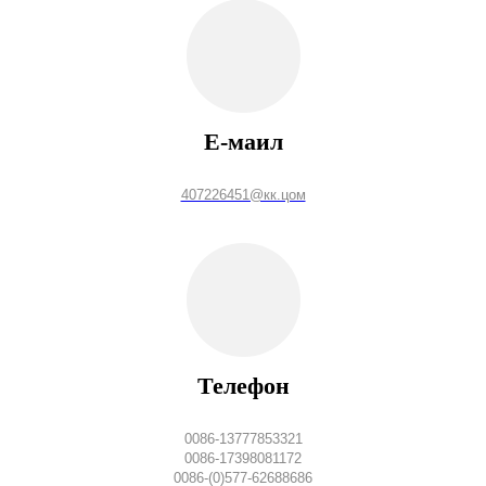
Е-маил
407226451@кк.цом
Телефон
0086-13777853321
0086-17398081172
0086-(0)577-62688686