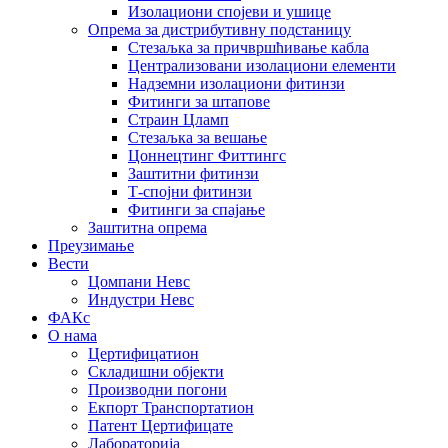
Изолациони спојеви и ушице
Опрема за дистрибутивну подстаницу
Стезаљка за причвршћивање кабла
Централизовани изолациони елементи
Надземни изолациони фитинзи
Фитинги за штапове
Страин Цламп
Стезаљка за вешање
Цоннецтинг Фиттингс
Заштитни фитинзи
Т-спојни фитинзи
Фитинги за спајање
Заштитна опрема
Преузимање
Вести
Цомпани Невс
Индустри Невс
ФАКс
О нама
Цертифицатион
Складишни објекти
Производни погони
Екпорт Транспортатион
Патент Цертифицате
Лабораторија