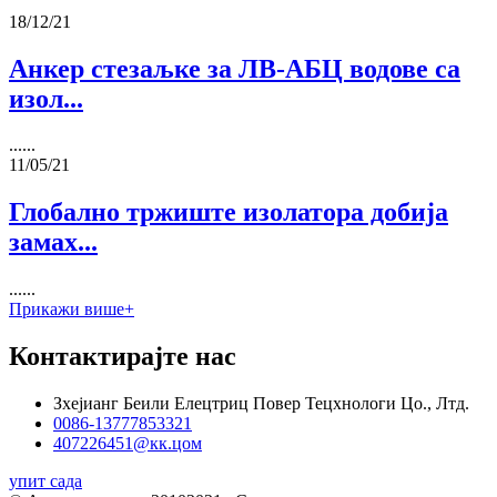
18/12/21
Анкер стезаљке за ЛВ-АБЦ водове са
изол...
......
11/05/21
Глобално тржиште изолатора добија
замах...
......
Прикажи више+
Контактирајте нас
Зхејианг Беили Елецтриц Повер Тецхнологи Цо., Лтд.
0086-13777853321
407226451@кк.цом
упит сада