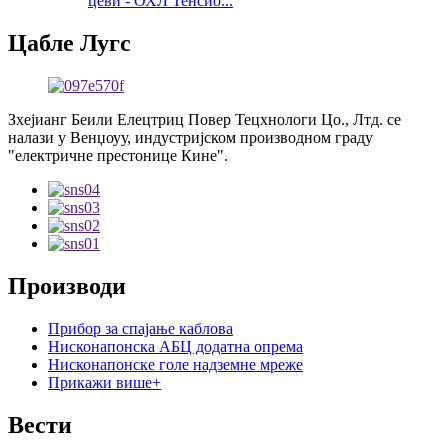
цеви - ОХЛ Тенсио...
Цабле Лугс
Зхејианг Беили Елецтриц Повер Тецхнологи Цо., Лтд. се
налази у Венџоуу, индустријском производном граду
"електричне престонице Кине".
Производи
Прибор за спајање каблова
Нисконапонска АБЦ додатна опрема
Нисконапонске голе надземне мреже
Прикажи више+
Вести