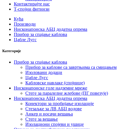
Контактирајте нас
Т-спојни фитинзи
Кућа
Производи
Нисконапонска АБЦ додатна опрема
Прибор за спајање каблова
Цабле Лугс
Категорије
Прибор за спајање каблова
Прибор за каблове са завртњима са смицањем
Изоловани додаци
Цабле Лугс
Кабловске навлаке (спојнице)
Нисконапонске голе надземне мреже
Стеге за паралелне жлебове (ПГ повезује)
Нисконапонска АБЦ додатна опрема
Конектори за пробијање изолације
Стезаљке за ЛВ АБЦ водове
Анкер и носачи вешања
Стеге за вешање
Изолациони спојеви и ушице