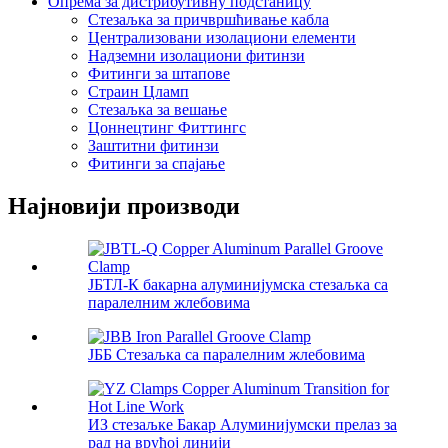
Опрема за дистрибутивну подстаницу
Стезаљка за причвршћивање кабла
Централизовани изолациони елементи
Надземни изолациони фитинзи
Фитинги за штапове
Страин Цламп
Стезаљка за вешање
Цоннецтинг Фиттингс
Заштитни фитинзи
Фитинги за спајање
Најновији производи
ЈБТЛ-К бакарна алуминијумска стезаљка са
паралелним жлебовима
ЈББ Стезаљка са паралелним жлебовима
ИЗ стезаљке Бакар Алуминијумски прелаз за
рад на врућој линији