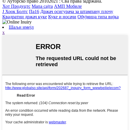
© Ауторско право 20102021 : Сва права задржана.
Хот Продуцтс
Мапа сајта
АМП Мобиле
Ј Хоок Болтс
Па16
Држач осигурача за штампану плочу
Квадратни држач куке
Куке и носачи
Обујмица типа вијка
Шаљи имејл
x