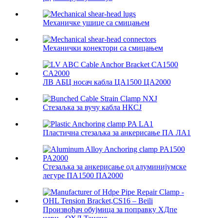
Механичке ушице са смицањем
Механички конектори са смицањем
ЛВ АБЦ носач кабла ЦА1500 ЦА2000
Стезаљка за вучу кабла НКСЈ
Пластична стезаљка за анкерисање ПА ЛА1
Стезаљка за анкерисање од алуминијумске
легуре ПА1500 ПА2000
Произвођач обујмица за поправку ХДпе