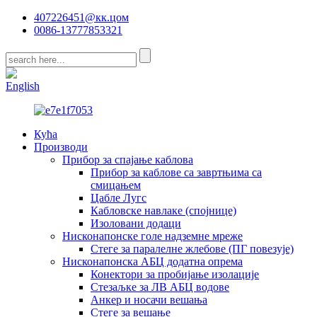
407226451@кк.цом
0086-13777853321
CN
English
Кућа
Производи
Прибор за спајање каблова
Прибор за каблове са завртњима са
смицањем
Цабле Лугс
Кабловске навлаке (спојнице)
Изоловани додаци
Нисконапонске голе надземне мреже
Стеге за паралелне жлебове (ПГ повезује)
Нисконапонска АБЦ додатна опрема
Конектори за пробијање изолације
Стезаљке за ЛВ АБЦ водове
Анкер и носачи вешања
Стеге за вешање